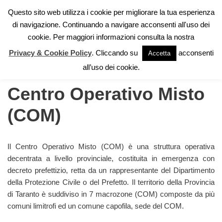
Questo sito web utilizza i cookie per migliorare la tua esperienza
di navigazione. Continuando a navigare acconsenti all'uso dei
Vai
cookie. Per maggiori informazioni consulta la nostra
al
contenuto
Privacy & Cookie Policy
. Cliccando su
acconsenti
Accetta
Home
»
Organizzazione
»
Centro Operativo Misto (COM)
all’uso dei cookie.
Centro Operativo Misto
(COM)
Il Centro Operativo Misto (COM) è una struttura operativa
decentrata a livello provinciale, costituita in emergenza con
decreto prefettizio, retta da un rappresentante del Dipartimento
della Protezione Civile o del Prefetto. Il territorio della Provincia
di Taranto è suddiviso in 7 macrozone (COM) composte da più
comuni limitrofi ed un comune capofila, sede del COM.